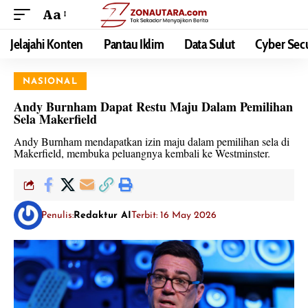
Aa
Jelajahi Konten
Pantau Iklim
Data Sulut
Cyber Secu
NASIONAL
Andy Burnham Dapat Restu Maju Dalam Pemilihan
Sela Makerfield
Andy Burnham mendapatkan izin maju dalam pemilihan sela di
Makerfield, membuka peluangnya kembali ke Westminster.
Penulis:
Redaktur AI
Terbit: 16 May 2026