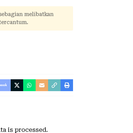
 sebagian melibatkan
tercantum.
book
a is processed.