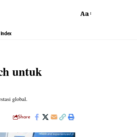
Aa
Index
ch untuk
tasi global.
Share