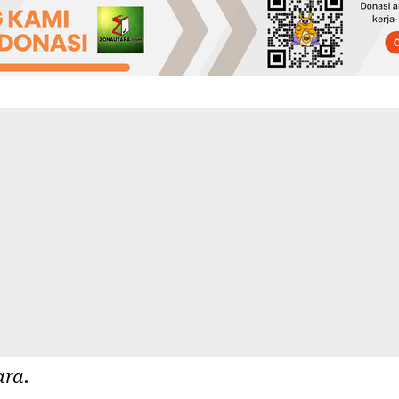
ara
.