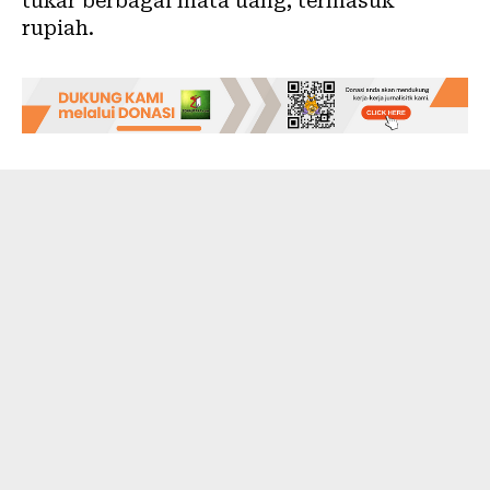
tukar berbagai mata uang, termasuk
rupiah.