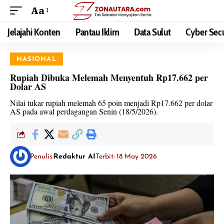
Aa
Jelajahi Konten
Pantau Iklim
Data Sulut
Cyber Secu
NASIONAL
Rupiah Dibuka Melemah Menyentuh Rp17.662 per
Dolar AS
Nilai tukar rupiah melemah 65 poin menjadi Rp17.662 per dolar
AS pada awal perdagangan Senin (18/5/2026).
Penulis:
Redaktur AI
Terbit: 18 May 2026