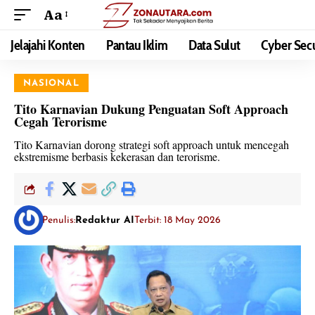
Aa
Jelajahi Konten
Pantau Iklim
Data Sulut
Cyber Secu
NASIONAL
Tito Karnavian Dukung Penguatan Soft Approach
Cegah Terorisme
Tito Karnavian dorong strategi soft approach untuk mencegah
ekstremisme berbasis kekerasan dan terorisme.
Penulis:
Redaktur AI
Terbit: 18 May 2026