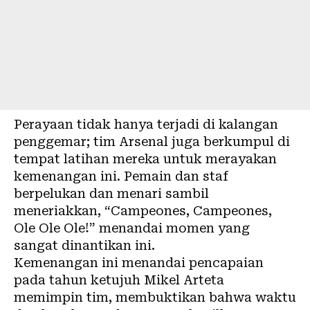
Perayaan tidak hanya terjadi di kalangan
penggemar; tim Arsenal juga berkumpul di
tempat latihan mereka untuk merayakan
kemenangan ini. Pemain dan staf
berpelukan dan menari sambil
meneriakkan, “Campeones, Campeones,
Ole Ole Ole!” menandai momen yang
sangat dinantikan ini.
Kemenangan ini menandai pencapaian
pada tahun ketujuh Mikel Arteta
memimpin tim, membuktikan bahwa waktu