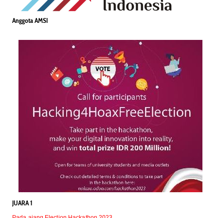
Anggota AMSI
JUARA 1
Pada ajang Election Hackathon 2023