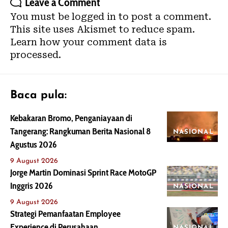
Leave a Comment
You must be
logged in
to post a comment.
This site uses Akismet to reduce spam.
Learn how your comment data is
processed.
Baca pula:
Kebakaran Bromo, Penganiayaan di
Tangerang: Rangkuman Berita Nasional 8
NASIONAL
Agustus 2026
9 August 2026
Jorge Martin Dominasi Sprint Race MotoGP
Inggris 2026
NASIONAL
9 August 2026
Strategi Pemanfaatan Employee
Experience di Perusahaan
NASIONAL