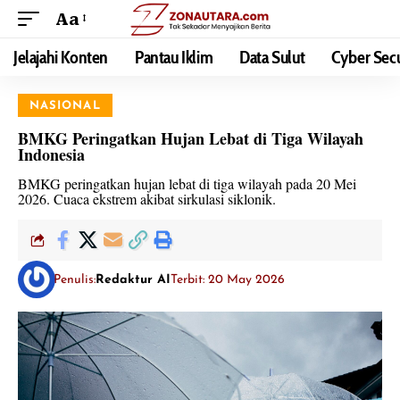
Aa
Jelajahi Konten
Pantau Iklim
Data Sulut
Cyber Secu
NASIONAL
BMKG Peringatkan Hujan Lebat di Tiga Wilayah
Indonesia
BMKG peringatkan hujan lebat di tiga wilayah pada 20 Mei
2026. Cuaca ekstrem akibat sirkulasi siklonik.
Penulis:
Redaktur AI
Terbit: 20 May 2026