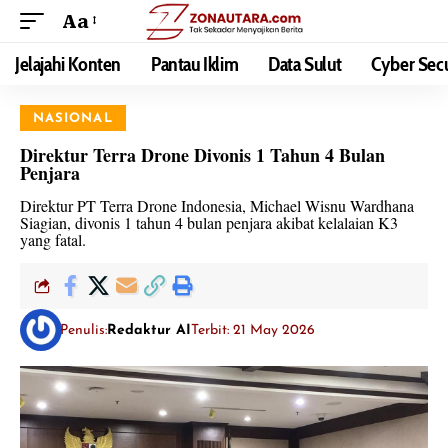
Aa
Jelajahi Konten
Pantau Iklim
Data Sulut
Cyber Secu
NASIONAL
Direktur Terra Drone Divonis 1 Tahun 4 Bulan
Penjara
Direktur PT Terra Drone Indonesia, Michael Wisnu Wardhana
Siagian, divonis 1 tahun 4 bulan penjara akibat kelalaian K3
yang fatal.
Penulis:
Redaktur AI
Terbit: 21 May 2026