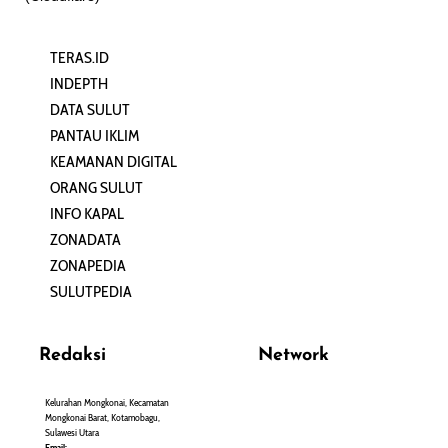
TERAS.ID
REHAT
INDEPTH
PERJALANAN
DATA SULUT
ARTIKEL
PANTAU IKLIM
PERSONA
KEAMANAN DIGITAL
ORANG SULUT
INFO KAPAL
ZONADATA
ZONAPEDIA
SULUTPEDIA
Redaksi
Network
Kelurahan Mongkonai, Kecamatan
PANTAU24.COM
Mongkonai Barat, Kotamobagu,
TENTANGPUAN.COM
Sulawesi Utara
TERASMANADO.COM
Email: