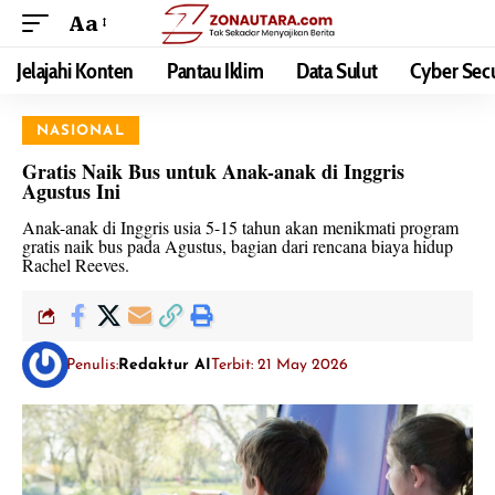
Aa
Jelajahi Konten
Pantau Iklim
Data Sulut
Cyber Secu
NASIONAL
Gratis Naik Bus untuk Anak-anak di Inggris
Agustus Ini
Anak-anak di Inggris usia 5-15 tahun akan menikmati program
gratis naik bus pada Agustus, bagian dari rencana biaya hidup
Rachel Reeves.
Penulis:
Redaktur AI
Terbit: 21 May 2026