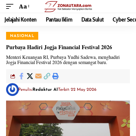
Aa
Jelajahi Konten
Pantau Iklim
Data Sulut
Cyber Secu
NASIONAL
Purbaya Hadiri Jogja Financial Festival 2026
Menteri Keuangan RI, Purbaya Yudhi Sadewa, menghadiri
Jogja Financial Festival 2026 dengan semangat baru.
Penulis:
Redaktur AI
Terbit: 22 May 2026