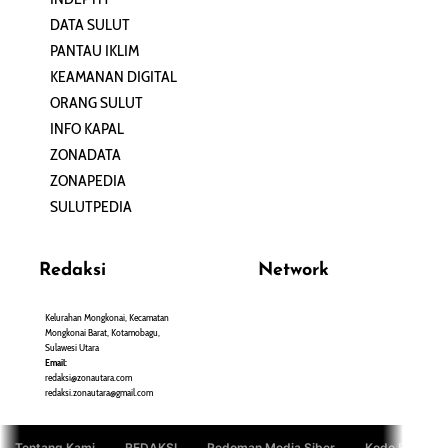
DATA SULUT
ARTIKEL
PANTAU IKLIM
PERSONA
KEAMANAN DIGITAL
ORANG SULUT
INFO KAPAL
ZONADATA
ZONAPEDIA
SULUTPEDIA
Redaksi
Network
Kelurahan Mongkonai, Kecamatan
PANTAU24.COM
Mongkonai Barat, Kotamobagu,
TENTANGPUAN.COM
Sulawesi Utara
TERASMANADO.COM
Email:
KELASBELAJAR.ORG
redaksi@zonautara.com
redaksi.zonautara@gmail.com
Tentang Kami
REDAKSI
Pedoman Media Siber
Kode Etik Jurn