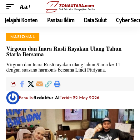
Aa
Jelajahi Konten
Pantau Iklim
Data Sulut
Cyber Secu
NASIONAL
Virgoun dan Inara Rusli Rayakan Ulang Tahun
Starla Bersama
Virgoun dan Inara Rusli rayakan ulang tahun Starla ke-11
dengan suasana harmonis bersama Lindi Fitriyana.
Penulis:
Redaktur AI
Terbit: 22 May 2026