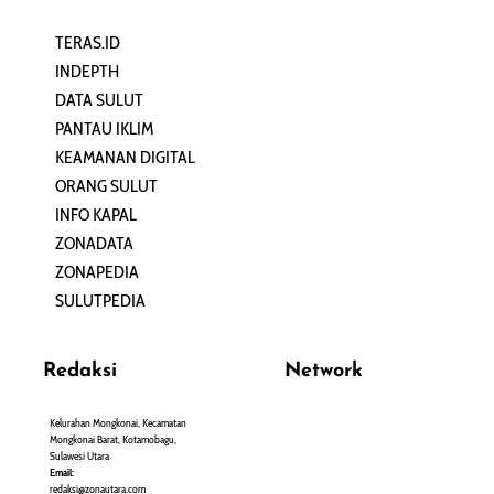
TERAS.ID
REHAT
INDEPTH
PERJALANAN
DATA SULUT
ARTIKEL
PANTAU IKLIM
PERSONA
KEAMANAN DIGITAL
ORANG SULUT
INFO KAPAL
ZONADATA
ZONAPEDIA
SULUTPEDIA
Redaksi
Network
Kelurahan Mongkonai, Kecamatan
PANTAU24.COM
Mongkonai Barat, Kotamobagu,
TENTANGPUAN.COM
Sulawesi Utara
TERASMANADO.COM
Email:
KELASBELAJAR.ORG
redaksi@zonautara.com