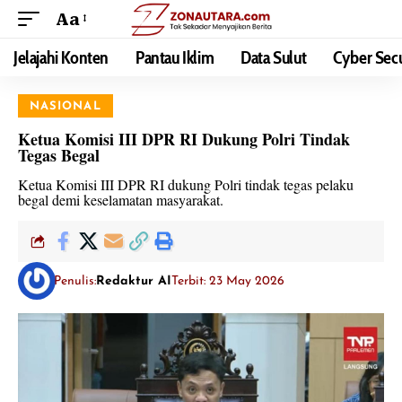
Aa
Jelajahi Konten
Pantau Iklim
Data Sulut
Cyber Secu
NASIONAL
Ketua Komisi III DPR RI Dukung Polri Tindak
Tegas Begal
Ketua Komisi III DPR RI dukung Polri tindak tegas pelaku
begal demi keselamatan masyarakat.
Penulis:
Redaktur AI
Terbit: 23 May 2026