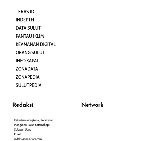
TERAS.ID
REHAT
INDEPTH
PERJALANAN
DATA SULUT
ARTIKEL
PANTAU IKLIM
PERSONA
KEAMANAN DIGITAL
ORANG SULUT
INFO KAPAL
ZONADATA
ZONAPEDIA
SULUTPEDIA
Redaksi
Network
Kelurahan Mongkonai, Kecamatan
PANTAU24.COM
Mongkonai Barat, Kotamobagu,
TENTANGPUAN.COM
Sulawesi Utara
TERASMANADO.COM
Email:
KELASBELAJAR.ORG
redaksi@zonautara.com