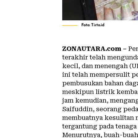
Foto: Tirto.id
ZONAUTARA.com –
Pem
terakhir telah mengund
kecil, dan menengah (U
ini telah mempersulit 
pembusukan bahan dagan
meskipun listrik kemba
jam kemudian, mengangg
Saifuddin, seorang ped
membuatnya kesulitan m
tergantung pada tenaga l
Menurutnya, buah-buaha