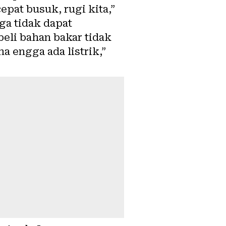
pat busuk, rugi kita,”
a tidak dapat
eli bahan bakar tidak
a engga ada listrik,”