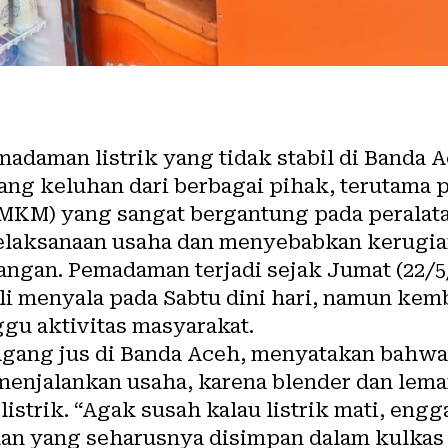
adaman listrik yang tidak stabil di Banda A
ang keluhan dari berbagai pihak, terutama 
MKM) yang sangat bergantung pada peralata
pelaksanaan usaha dan menyebabkan kerugia
gan. Pemadaman terjadi sejak Jumat (22/5/
li menyala pada Sabtu dini hari, namun kem
u aktivitas masyarakat.
agang jus di Banda Aceh, menyatakan bahwa
enjalankan usaha, karena blender dan lema
istrik. “Agak susah kalau listrik mati, engga
n yang seharusnya disimpan dalam kulkas c