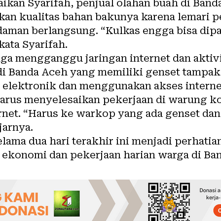
kan Syarifah, penjual olahan buah di Banda
an kualitas bahan bakunya karena lemari p
aman berlangsung. “Kulkas engga bisa dipa
kata Syarifah.
uga mengganggu jaringan internet dan aktivi
i Banda Aceh yang memiliki genset tampak
 elektronik dan menggunakan akses internet
rus menyelesaikan pekerjaan di warung ko
rnet. “Harus ke warkop yang ada genset dan
jarnya.
lama dua hari terakhir ini menjadi perhati
 ekonomi dan pekerjaan harian warga di Ba