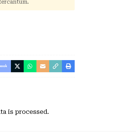
tercantum.
book
a is processed.