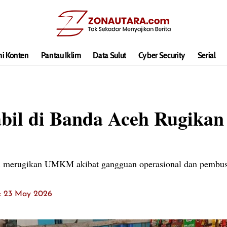
hi Konten
Pantau Iklim
Data Sulut
Cyber Security
Serial
abil di Banda Aceh Rugikan
h merugikan UMKM akibat gangguan operasional dan pembu
t: 23 May 2026