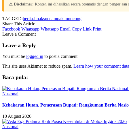
⚠️ Disclaimer:
Konten ini dihasilkan secara otomatis dengan pengerjaan
TAGGED:
berita-hoaks
penampakan
pocong
Share This Article
Facebook
Whatsapp
Whatsapp
Email
Copy Link
Print
Leave a Comment
Leave a Reply
You must be
logged in
to post a comment.
This site uses Akismet to reduce spam.
Learn how your comment data 
Baca pula:
Nasional
Kebakaran Hutan, Pemerasan Bupati: Rangkuman Berita Nasion
10 August 2026
Nasional