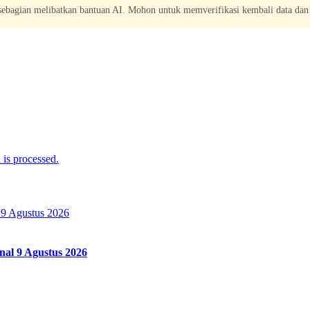
 sebagian melibatkan bantuan AI. Mohon untuk memverifikasi kembali data dan
is processed.
al 9 Agustus 2026