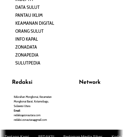
DATA SULUT
ARTIKEL
PANTAU IKLIM
PERSONA
KEAMANAN DIGITAL
ORANG SULUT
INFO KAPAL
ZONADATA
ZONAPEDIA
SULUTPEDIA
Redaksi
Network
Kelurahan Mongkonai, Kecamatan
PANTAU24.COM
Mongkonai Barat, Kotamobagu,
TENTANGPUAN.COM
Sulawesi Utara
TERASMANADO.COM
Email:
KELASBELAJAR.ORG
redaksi@zonautara.com
redaksi.zonautara@gmail.com
Tentang Kami
REDAKSI
Pedoman Media Siber
Kode Etik Jurn