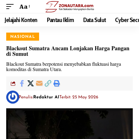
Aa
Jelajahi Konten
Pantau Iklim
Data Sulut
Cyber Secu
NASIONAL
Blackout Sumatra Ancam Lonjakan Harga Pangan
di Sumut
Blackout Sumatra berpotensi menyebabkan fluktuasi harga
komoditas di Sumatra Utara.
Penulis:
Redaktur AI
Terbit: 25 May 2026