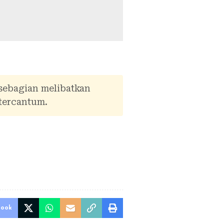
 sebagian melibatkan
tercantum.
book