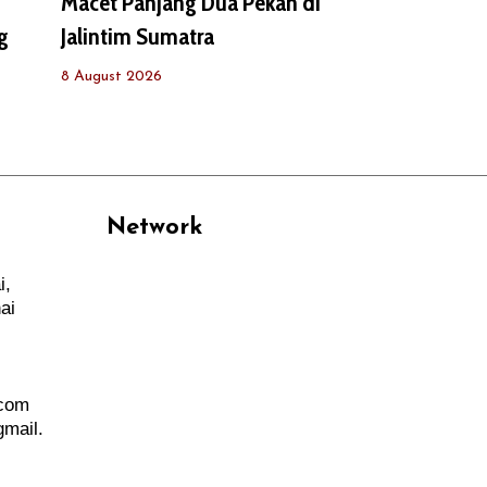
Macet Panjang Dua Pekan di
g
Jalintim Sumatra
8 August 2026
Network
i,
PANTAU24.COM
ai
TENTANGPUAN.COM
TERASMANADO.COM
KELASBELAJAR.ORG
.com
mail.