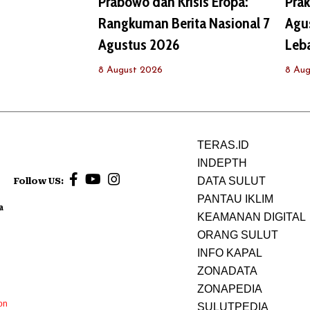
Prabowo dan Krisis Eropa:
Prak
Rangkuman Berita Nasional 7
Agus
Agustus 2026
Leb
8 August 2026
8 Aug
TERAS.ID
INDEPTH
DATA SULUT
Follow US:
PANTAU IKLIM
a
KEAMANAN DIGITAL
ORANG SULUT
INFO KAPAL
ZONADATA
ZONAPEDIA
on
SULUTPEDIA