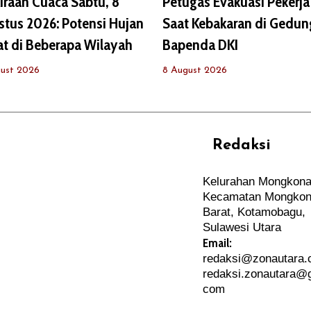
iraan Cuaca Sabtu, 8
Petugas Evakuasi Pekerja
tus 2026: Potensi Hujan
Saat Kebakaran di Gedun
at di Beberapa Wilayah
Bapenda DKI
ust 2026
8 August 2026
Redaksi
REHAT
PERJALANAN
Kelurahan Mongkona
ARTIKEL
Kecamatan Mongkon
PERSONA
Barat, Kotamobagu,
Sulawesi Utara
Email:
redaksi@zonautara
redaksi.zonautara@g
com