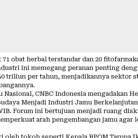
t 71 obat herbal terstandar dan 20 fitofarmak
 Industri ini memegang peranan penting deng
triliun per tahun, menjadikannya sektor st
bangannya.
u Nasional, CNBC Indonesia mengadakan He
udaya Menjadi Industri Jamu Berkelanjutan”
 WIB. Forum ini bertujuan menjadi ruang disk
memperkuat arah pengembangan jamu agar l
ri oleh tokoh seperti Kepala BPOM Taruna I