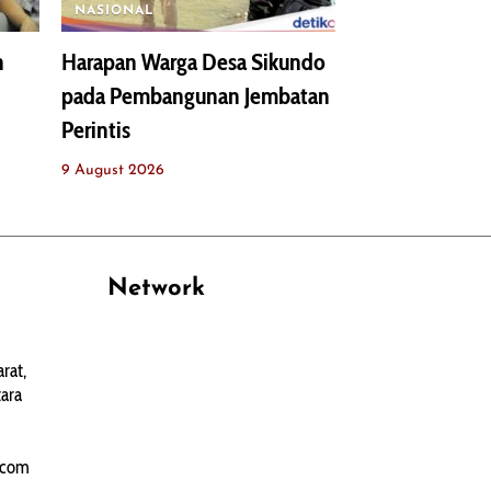
NASIONAL
n
Harapan Warga Desa Sikundo
pada Pembangunan Jembatan
Perintis
9 August 2026
Network
PANTAU24.COM
rat,
TENTANGPUAN.COM
ara
TERASMANADO.COM
KELASBELAJAR.ORG
.com