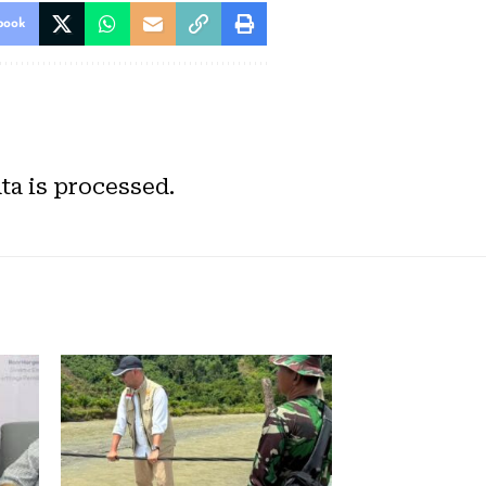
book
a is processed.