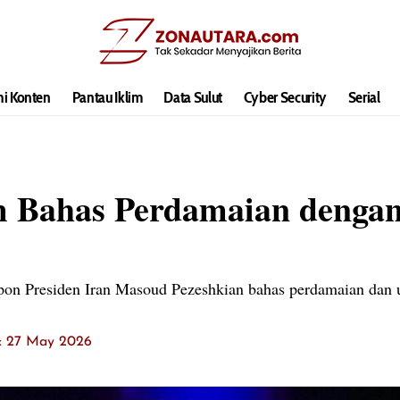
hi Konten
Pantau Iklim
Data Sulut
Cyber Security
Serial
 Bahas Perdamaian dengan
on Presiden Iran Masoud Pezeshkian bahas perdamaian dan 
t: 27 May 2026