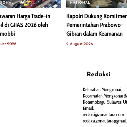
SIONAL
NASIONAL
waran Harga Trade-in
Kapolri Dukung Komitme
l di GIIAS 2026 oleh
Pemerintahan Prabowo-
mobbi
Gibran dalam Keamanan
gust 2026
9 August 2026
Redaksi
REHAT
PERJALANAN
ARTIKEL
Kelurahan Mongkonai,
Kecamatan Mongkonai Ba
PERSONA
Kotamobagu, Sulawesi Ut
Email:
redaksi@zonautara.com
redaksi.zonautara@gmail