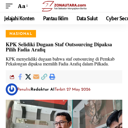
Aa
Jelajahi Konten
Pantau Iklim
Data Sulut
Cyber Secu
NASIONAL
KPK Selidiki Dugaan Staf Outsourcing Dipaksa
Pilih Fadia Arafiq
KPK menyelidiki dugaan bahwa staf outsourcing di Pemkab
Pekalongan dipaksa memilih Fadia Arafiq dalam Pilkada.
Penulis:
Redaktur AI
Terbit: 27 May 2026