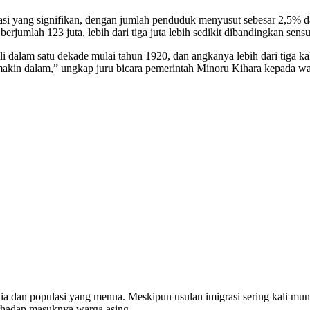
 yang signifikan, dengan jumlah penduduk menyusut sebesar 2,5% dal
mlah 123 juta, lebih dari tiga juta lebih sedikit dibandingkan sensu
i dalam satu dekade mulai tahun 1920, dan angkanya lebih dari tiga kal
semakin dalam,” ungkap juru bicara pemerintah Minoru Kihara kepada w
unia dan populasi yang menua. Meskipun usulan imigrasi sering kali mun
erhadap masuknya warga asing.