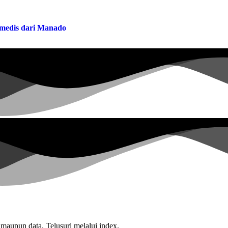
a medis dari Manado
 maupun data. Telusuri melalui index.