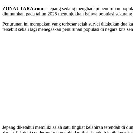
ZONAUTARA.com –
Jepang sedang menghadapi penurunan populasi
diumumkan pada tahun 2025 menunjukkan bahwa populasi sekarang berju
Penurunan ini merupakan yang terbesar sejak survei dilakukan dua kal
tersebut sekali lagi menegaskan penurunan populasi di negara kita 
Jepang diketahui memiliki salah satu tingkat kelahiran terendah di d
Sanae Takaichi cenderung mengambil langkah-langkah lebih tegas t