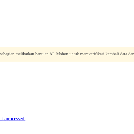
 sebagian melibatkan bantuan AI. Mohon untuk memverifikasi kembali data dan
is processed.