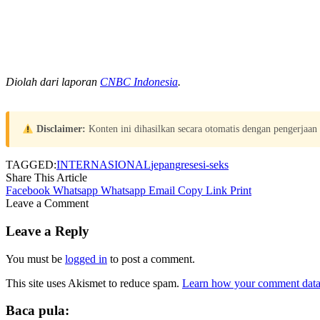
Diolah dari laporan
CNBC Indonesia
.
Disclaimer:
Konten ini dihasilkan secara otomatis dengan pengerjaan
TAGGED:
INTERNASIONAL
jepang
resesi-seks
Share This Article
Facebook
Whatsapp
Whatsapp
Email
Copy Link
Print
Leave a Comment
Leave a Reply
You must be
logged in
to post a comment.
This site uses Akismet to reduce spam.
Learn how your comment data 
Baca pula: