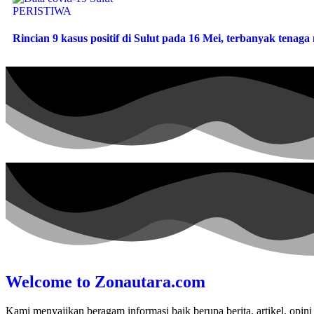
PERISTIWA
Rincian 9 kasus positif di Sulut pada 16 Mei, terbanyak tenag
Welcome to Zonautara.com
Kami menyajikan beragam informasi baik berupa berita, artikel, opini