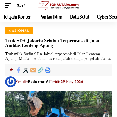
Aa
Jelajahi Konten
Pantau Iklim
Data Sulut
Cyber Secu
NASIONAL
Truk SDA Jakarta Selatan Terperosok di Jalan
Amblas Lenteng Agung
Truk milik Sudin SDA Jaksel terperosok di Jalan Lenteng
Agung. Muatan berat dan as roda patah diduga penyebab utama.
Penulis:
Redaktur AI
Terbit: 29 May 2026