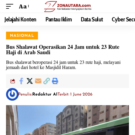
Aa
Jelajahi Konten
Pantau Iklim
Data Sulut
Cyber Secu
NASIONAL
Bus Shalawat Operasikan 24 Jam untuk 23 Rute
Haji di Arab Saudi
Bus shalawat beroperasi 24 jam untuk 23 rute haji, melayani
jemaah dari hotel ke Masjidil Haram.
Penulis:
Redaktur AI
Terbit: 1 June 2026