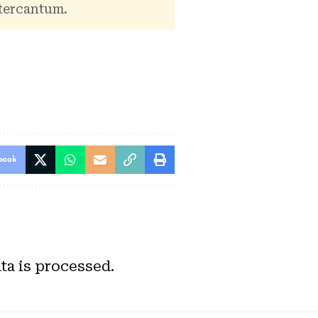
tercantum.
book
a is processed.