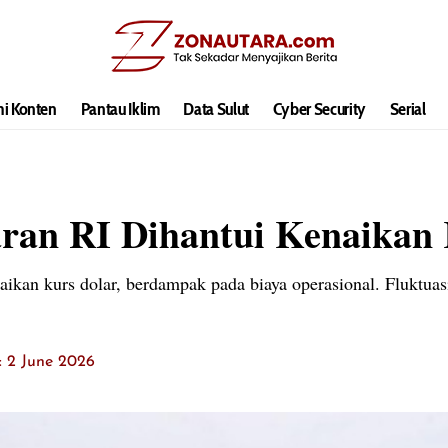
hi Konten
Pantau Iklim
Data Sulut
Cyber Security
Serial
aran RI Dihantui Kenaikan
naikan kurs dolar, berdampak pada biaya operasional. Fluktuas
t: 2 June 2026