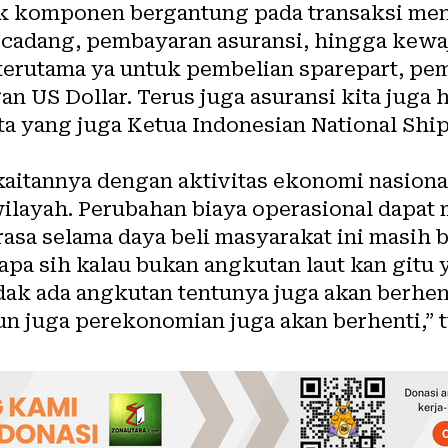
ak komponen bergantung pada transaksi me
cadang, pembayaran asuransi, hingga kewaji
terutama ya untuk pembelian sparepart, pem
n US Dollar. Terus juga asuransi kita juga
ita yang juga Ketua Indonesian National Sh
 kaitannya dengan aktivitas ekonomi nasion
wilayah. Perubahan biaya operasional dapat
rasa selama daya beli masyarakat ini masih b
pa sih kalau bukan angkutan laut kan gitu 
tidak ada angkutan tentunya juga akan berh
un juga perekonomian juga akan berhenti,” 