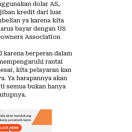
nggunakan dolar AS,
ban kredit dari luar
belian ya karena kita
 harus bayar dengan US
ipowners Association
al karena berperan dalam
 mempengaruhi rantai
esar, kita pelayaran kan
ya. Ya harapannya akan
enti semua bukan hanya
tutupnya.