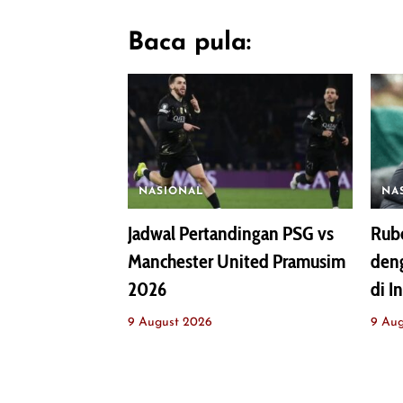
Baca pula:
NASIONAL
NA
Jadwal Pertandingan PSG vs
Rub
Manchester United Pramusim
deng
2026
di I
9 August 2026
9 Au