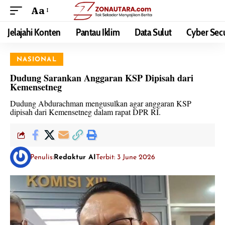
Aa
Jelajahi Konten
Pantau Iklim
Data Sulut
Cyber Secu
NASIONAL
Dudung Sarankan Anggaran KSP Dipisah dari
Kemensetneg
Dudung Abdurachman mengusulkan agar anggaran KSP
dipisah dari Kemensetneg dalam rapat DPR RI.
Penulis:
Redaktur AI
Terbit: 3 June 2026