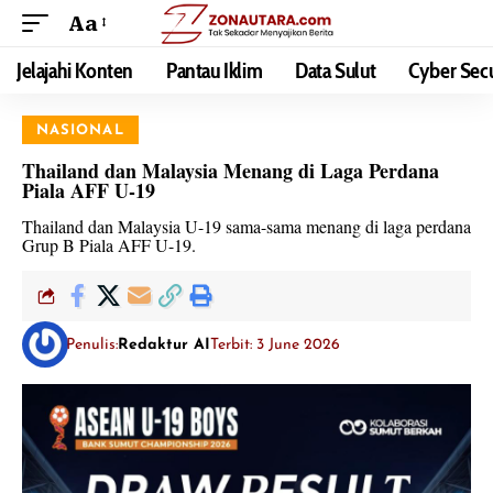
Aa
Jelajahi Konten
Pantau Iklim
Data Sulut
Cyber Secu
NASIONAL
Thailand dan Malaysia Menang di Laga Perdana
Piala AFF U-19
Thailand dan Malaysia U-19 sama-sama menang di laga perdana
Grup B Piala AFF U-19.
Penulis:
Redaktur AI
Terbit: 3 June 2026