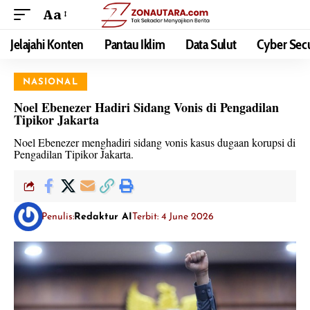
Aa
Jelajahi Konten
Pantau Iklim
Data Sulut
Cyber Secu
NASIONAL
Noel Ebenezer Hadiri Sidang Vonis di Pengadilan
Tipikor Jakarta
Noel Ebenezer menghadiri sidang vonis kasus dugaan korupsi di
Pengadilan Tipikor Jakarta.
Penulis:
Redaktur AI
Terbit: 4 June 2026