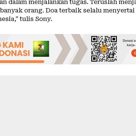
n dalam menjalankan tugas. Teruslah menja
anyak orang. Doa terbaik selalu menyertai
sia,” tulis Sony.