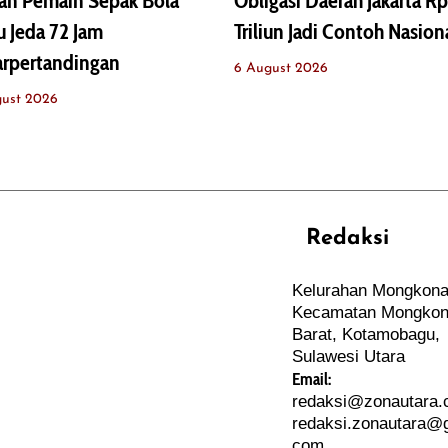
an Pemain Sepak Bola
Obligasi Daerah Jakarta Rp
u Jeda 72 Jam
Triliun Jadi Contoh Nasion
arpertandingan
6 August 2026
gust 2026
Redaksi
REHAT
PERJALANAN
Kelurahan Mongkona
ARTIKEL
Kecamatan Mongkon
PERSONA
Barat, Kotamobagu,
Sulawesi Utara
Email:
redaksi@zonautara
redaksi.zonautara@g
com