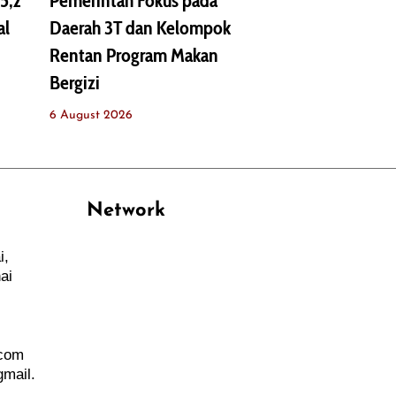
5,2
Pemerintah Fokus pada
al
Daerah 3T dan Kelompok
Rentan Program Makan
Bergizi
6 August 2026
Network
i,
PANTAU24.COM
ai
TENTANGPUAN.COM
TERASMANADO.COM
KELASBELAJAR.ORG
.com
mail.