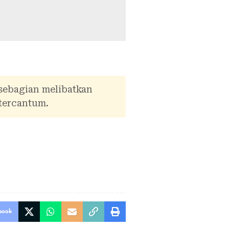
 sebagian melibatkan
tercantum.
book