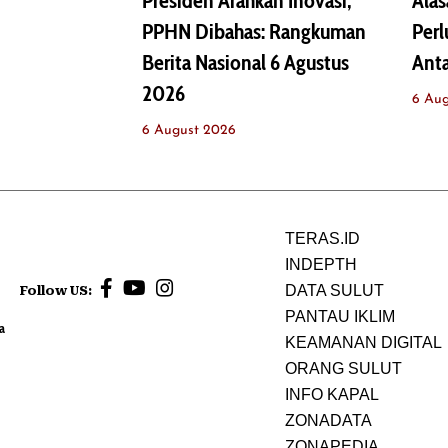
Presiden Arahkan Inovasi,
Alas
PPHN Dibahas: Rangkuman
Perl
Berita Nasional 6 Agustus
Ant
2026
6 Au
6 August 2026
TERAS.ID
INDEPTH
DATA SULUT
Follow US:
PANTAU IKLIM
a
KEAMANAN DIGITAL
ORANG SULUT
INFO KAPAL
ZONADATA
ZONAPEDIA