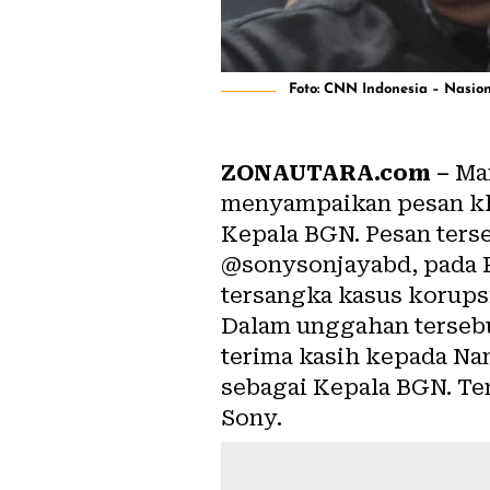
Foto: CNN Indonesia – Nasio
ZONAUTARA.com –
Man
menyampaikan pesan khu
Kepala BGN. Pesan ters
@sonysonjayabd, pada R
tersangka kasus korups
Dalam unggahan tersebu
terima kasih kepada Nan
sebagai Kepala BGN. Ter
Sony.