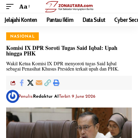
Aa
Jelajahi Konten
Pantau Iklim
Data Sulut
Cyber Secu
NASIONAL
Komisi IX DPR Soroti Tugas Said Iqbal: Upah
hingga PHK
Wakil Ketua Komisi IX DPR menyoroti tugas Said Iqbal
sebagai Penasihat Khusus Presiden terkait upah dan PHK.
Penulis:
Redaktur AI
Terbit: 9 June 2026