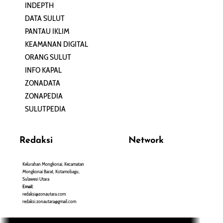
INDEPTH
PERJALANAN
DATA SULUT
ARTIKEL
PANTAU IKLIM
PERSONA
KEAMANAN DIGITAL
ORANG SULUT
INFO KAPAL
ZONADATA
ZONAPEDIA
SULUTPEDIA
Redaksi
Network
Kelurahan Mongkonai, Kecamatan
PANTAU24.COM
Mongkonai Barat, Kotamobagu,
TENTANGPUAN.COM
Sulawesi Utara
TERASMANADO.COM
Email:
KELASBELAJAR.ORG
redaksi@zonautara.com
redaksi.zonautara@gmail.com