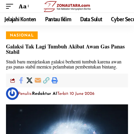
Aa
Jelajahi Konten
Pantau Iklim
Data Sulut
Cyber Secu
NASIONAL
Galaksi Tak Lagi Tumbuh Akibat Awan Gas Panas
Stabil
Studi baru menjelaskan galaksi berhenti tumbuh karena awan
gas panas stabil memicu pelambatan pembentukan bintang.
Penulis:
Redaktur AI
Terbit: 10 June 2026