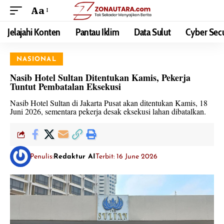
Aa
Jelajahi Konten
Pantau Iklim
Data Sulut
Cyber Secu
NASIONAL
Nasib Hotel Sultan Ditentukan Kamis, Pekerja
Tuntut Pembatalan Eksekusi
Nasib Hotel Sultan di Jakarta Pusat akan ditentukan Kamis, 18
Juni 2026, sementara pekerja desak eksekusi lahan dibatalkan.
Penulis:
Redaktur AI
Terbit: 16 June 2026