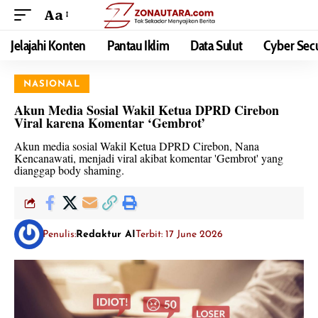
Aa
Jelajahi Konten
Pantau Iklim
Data Sulut
Cyber Secu
NASIONAL
Akun Media Sosial Wakil Ketua DPRD Cirebon
Viral karena Komentar ‘Gembrot’
Akun media sosial Wakil Ketua DPRD Cirebon, Nana
Kencanawati, menjadi viral akibat komentar 'Gembrot' yang
dianggap body shaming.
Penulis:
Redaktur AI
Terbit: 17 June 2026