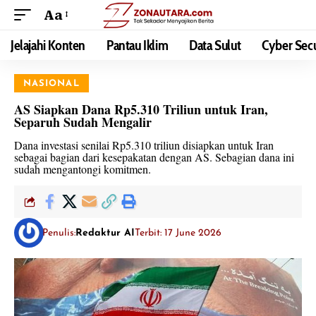
Aa
Jelajahi Konten
Pantau Iklim
Data Sulut
Cyber Secu
NASIONAL
AS Siapkan Dana Rp5.310 Triliun untuk Iran,
Separuh Sudah Mengalir
Dana investasi senilai Rp5.310 triliun disiapkan untuk Iran
sebagai bagian dari kesepakatan dengan AS. Sebagian dana ini
sudah mengantongi komitmen.
Penulis:
Redaktur AI
Terbit: 17 June 2026