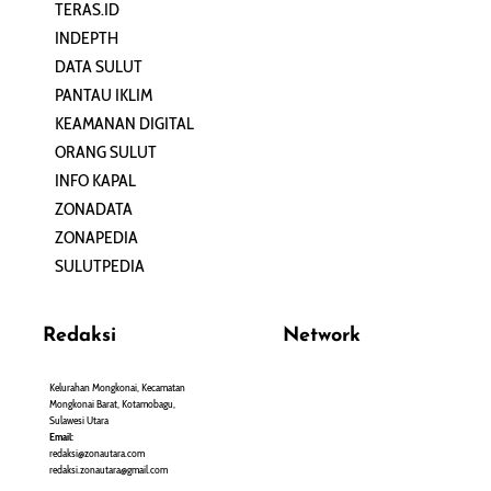
TERAS.ID
REHAT
INDEPTH
PERJALANAN
DATA SULUT
ARTIKEL
PANTAU IKLIM
PERSONA
KEAMANAN DIGITAL
ORANG SULUT
INFO KAPAL
ZONADATA
ZONAPEDIA
SULUTPEDIA
Redaksi
Network
Kelurahan Mongkonai, Kecamatan
PANTAU24.COM
Mongkonai Barat, Kotamobagu,
TENTANGPUAN.COM
Sulawesi Utara
TERASMANADO.COM
Email:
KELASBELAJAR.ORG
redaksi@zonautara.com
redaksi.zonautara@gmail.com