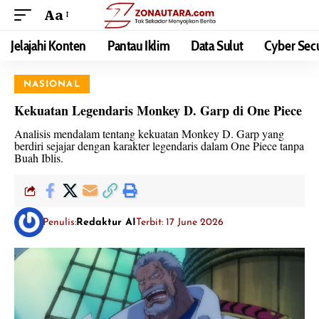
Aa
Jelajahi Konten
Pantau Iklim
Data Sulut
Cyber Secu
NASIONAL
Kekuatan Legendaris Monkey D. Garp di One Piece
Analisis mendalam tentang kekuatan Monkey D. Garp yang
berdiri sejajar dengan karakter legendaris dalam One Piece tanpa
Buah Iblis.
Penulis:
Redaktur AI
Terbit: 17 June 2026