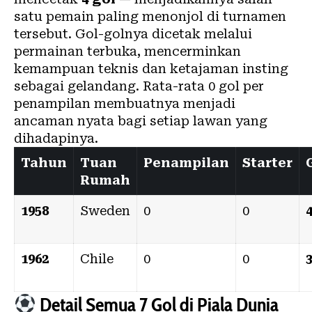
satu pemain paling menonjol di turnamen
tersebut. Gol-golnya dicetak melalui
permainan terbuka, mencerminkan
kemampuan teknis dan ketajaman insting
sebagai gelandang. Rata-rata 0 gol per
penampilan membuatnya menjadi
ancaman nyata bagi setiap lawan yang
dihadapinya.
Tahun
Tuan
Penampilan
Starter
Rumah
1958
Sweden
0
0
1962
Chile
0
0
Detail Semua 7 Gol di Piala Dunia