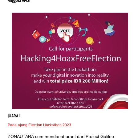
Anggota AMSI
JUARA 1
Pada ajang Election Hackathon 2023
ZONAUTARA.com mendapat grant dari Project Galileo