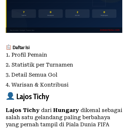
Daftar Isi
Profil Pemain
Statistik per Turnamen
Detail Semua Gol
Warisan & Kontribusi
Lajos Tichy
Lajos Tichy
dari
Hungary
dikenal sebagai
salah satu gelandang paling berbahaya
yang pernah tampil di Piala Dunia FIFA