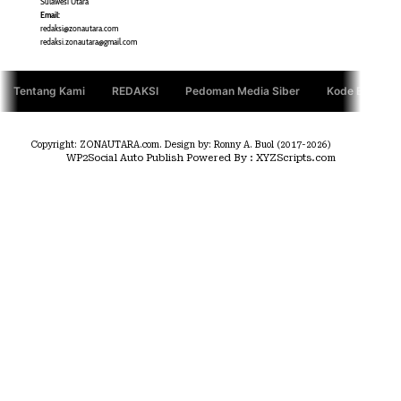
Sulawesi Utara
TERASMANADO.COM
Email:
KELASBELAJAR.ORG
redaksi@zonautara.com
redaksi.zonautara@gmail.com
Tentang Kami
REDAKSI
Pedoman Media Siber
Kode Etik Jurn
Copyright: ZONAUTARA.com. Design by: Ronny A. Buol (2017-2026)
WP2Social Auto Publish
Powered By :
XYZScripts.com