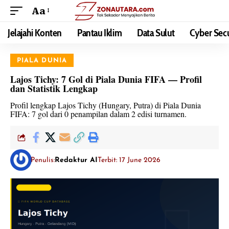
Aa
Jelajahi Konten
Pantau Iklim
Data Sulut
Cyber Secu
PIALA DUNIA
Lajos Tichy: 7 Gol di Piala Dunia FIFA — Profil
dan Statistik Lengkap
Profil lengkap Lajos Tichy (Hungary, Putra) di Piala Dunia
FIFA: 7 gol dari 0 penampilan dalam 2 edisi turnamen.
Penulis:
Redaktur AI
Terbit: 17 June 2026