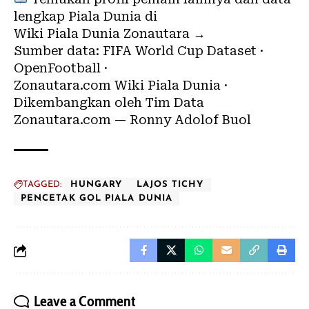
lengkap Piala Dunia di
Wiki Piala Dunia Zonautara →
Sumber data: FIFA World Cup Dataset ·
OpenFootball ·
Zonautara.com Wiki Piala Dunia
·
Dikembangkan oleh Tim Data
Zonautara.com — Ronny Adolof Buol
TAGGED:
HUNGARY
LAJOS TICHY
PENCETAK GOL PIALA DUNIA
Leave a Comment