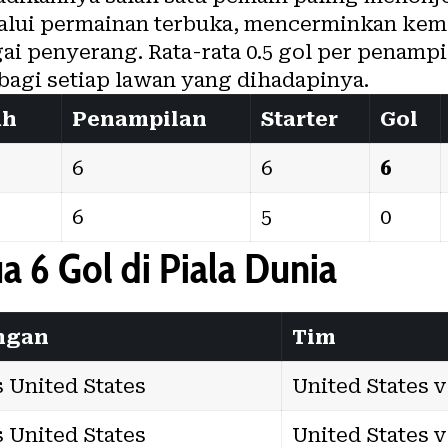
lalui permainan terbuka, mencerminkan ke
gai penyerang. Rata-rata 0.5 gol per penam
bagi setiap lawan yang dihadapinya.
ah
Penampilan
Starter
Gol
6
6
6
6
5
0
 6 Gol di Piala Dunia
ngan
Tim
 United States
United States 
 United States
United States 