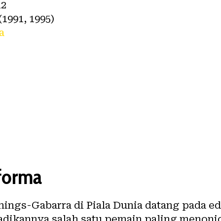
2
(1991, 1995)
a
rforma
ings-Gabarra di Piala Dunia datang pada ed
ikannya salah satu pemain paling menonjol