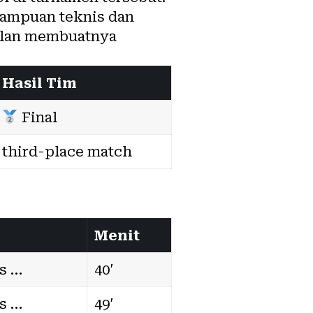
mampuan teknis dan
pilan membuatnya
Hasil Tim
Final
third-place match
Menit
vs …
40′
vs …
49′