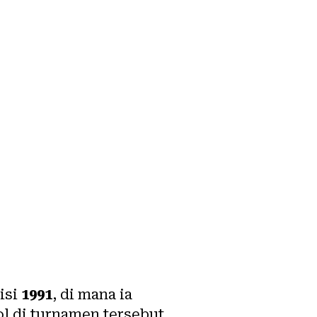
isi
1991
, di mana ia
 di turnamen tersebut.