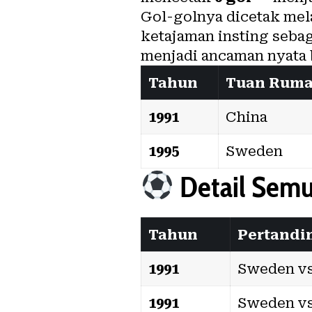
Gol-golnya dicetak me
ketajaman insting seba
menjadi ancaman nyata 
Tahun
Tuan Rum
1991
China
1995
Sweden
Detail Semua
Tahun
Pertandi
1991
Sweden vs
1991
Sweden vs