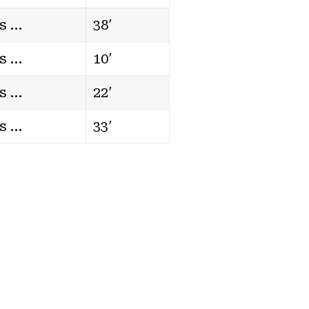
vs …
38′
vs …
10′
vs …
22′
vs …
33′