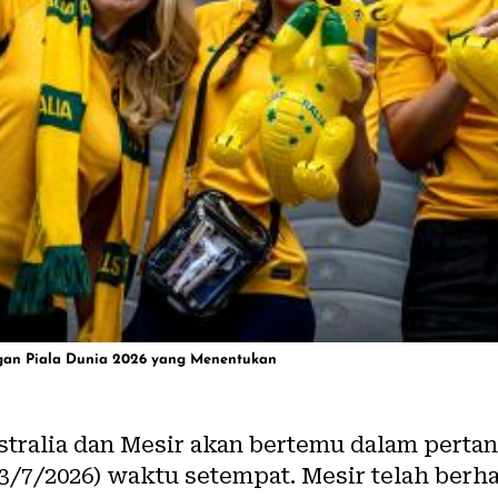
ingan Piala Dunia 2026 yang Menentukan
tralia dan Mesir akan bertemu dalam perta
3/7/2026) waktu setempat. Mesir telah berha