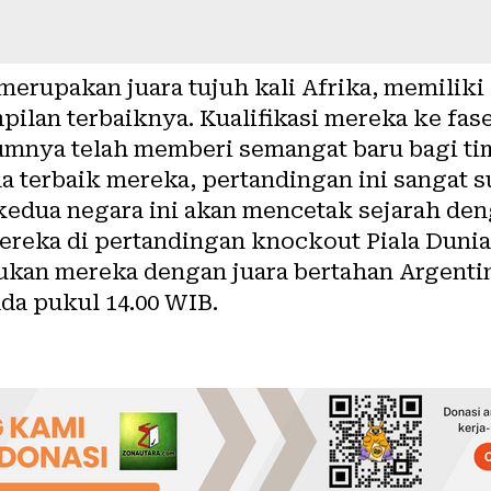
ng merupakan juara tujuh kali Afrika, memili
ilan terbaiknya. Kualifikasi mereka ke fas
mnya telah memberi semangat baru bagi ti
a terbaik mereka, pertandingan ini sangat su
ri kedua negara ini akan mencetak sejarah de
eka di pertandingan knockout Piala Dunia.
an mereka dengan juara bertahan Argentina
da pukul 14.00 WIB.