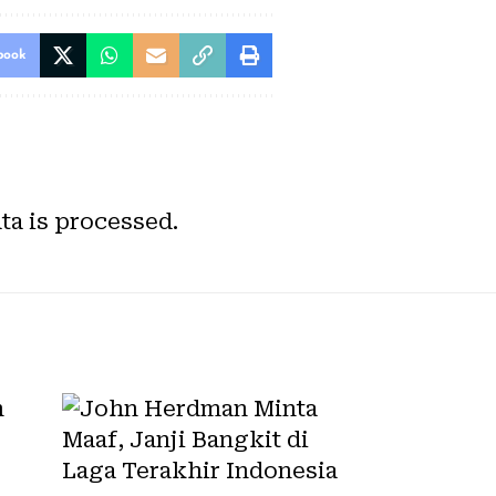
book
a is processed.