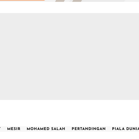
T
MESIR
MOHAMED SALAH
PERTANDINGAN
PIALA DUNI