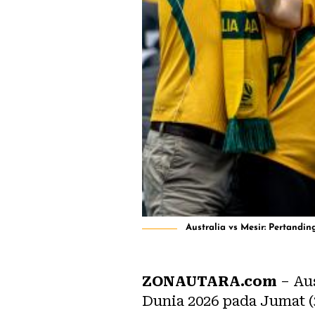
Australia vs Mesir: Pertand
ZONAUTARA.com
– Aus
Dunia 2026 pada Jumat (