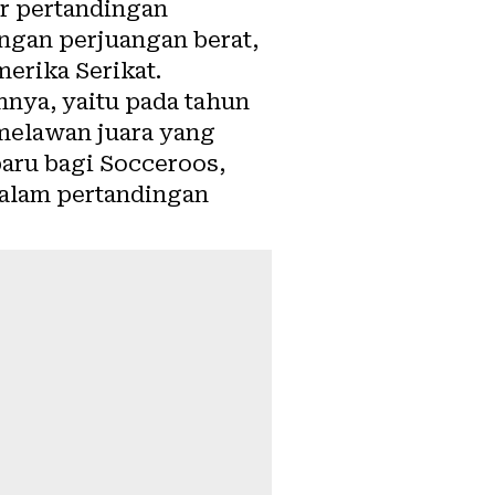
r pertandingan
engan perjuangan berat,
erika Serikat.
mnya, yaitu pada tahun
 melawan juara yang
baru bagi Socceroos,
alam pertandingan