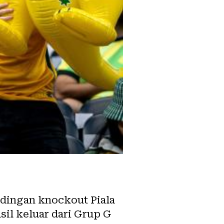
ndingan knockout Piala
sil keluar dari Grup G