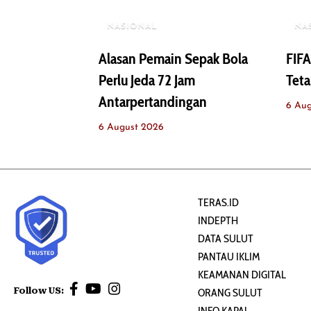
NASIONAL
NA
Alasan Pemain Sepak Bola
FIFA
Perlu Jeda 72 Jam
Tet
Antarpertandingan
6 Au
6 August 2026
TERAS.ID
INDEPTH
DATA SULUT
PANTAU IKLIM
KEAMANAN DIGITAL
Follow US:
ORANG SULUT
INFO KAPAL