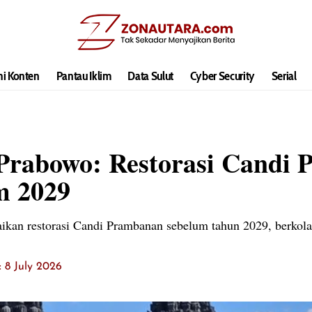
hi Konten
Pantau Iklim
Data Sulut
Cyber Security
Serial
 Prabowo: Restorasi Candi
m 2029
kan restorasi Candi Prambanan sebelum tahun 2029, berkola
: 8 July 2026