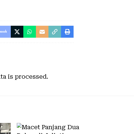
book
a is processed.