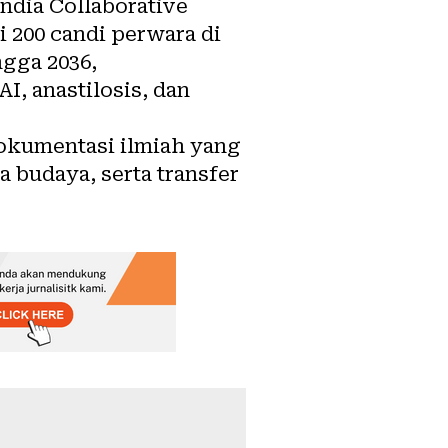
ndia Collaborative
i 200 candi perwara di
ngga 2036,
I, anastilosis, dan
 dokumentasi ilmiah yang
 budaya, serta transfer