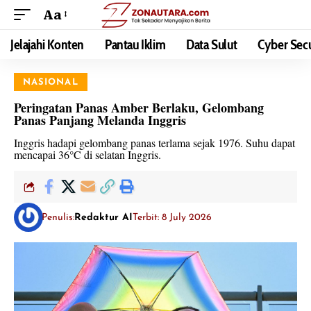
Aa
Jelajahi Konten
Pantau Iklim
Data Sulut
Cyber Secu
NASIONAL
Peringatan Panas Amber Berlaku, Gelombang
Panas Panjang Melanda Inggris
Inggris hadapi gelombang panas terlama sejak 1976. Suhu dapat
mencapai 36°C di selatan Inggris.
Penulis:
Redaktur AI
Terbit: 8 July 2026