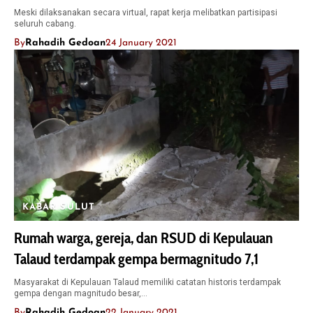
Meski dilaksanakan secara virtual, rapat kerja melibatkan partisipasi
seluruh cabang.
By
Rahadih Gedoan
24 January 2021
KABAR SULUT
Rumah warga, gereja, dan RSUD di Kepulauan
Talaud terdampak gempa bermagnitudo 7,1
Masyarakat di Kepulauan Talaud memiliki catatan historis terdampak
gempa dengan magnitudo besar,…
By
Rahadih Gedoan
22 January 2021