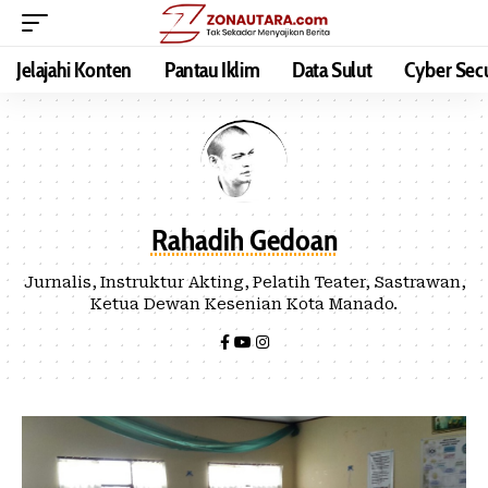
Jelajahi Konten
Pantau Iklim
Data Sulut
Cyber Secu
Rahadih Gedoan
Jurnalis, Instruktur Akting, Pelatih Teater, Sastrawan,
Ketua Dewan Kesenian Kota Manado.