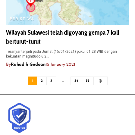
PERISTIWA
Wilayah Sulawesi telah digoyang gempa 7 kali
berturut-turut
Teranyar terjadi pada Jumat (15/01/2021) pukul 01:28 WIB dengan
kekuatan magnitudo 6.2…
By
Rahadih Gedoan
15 January 2021
1
2
3
…
54
55