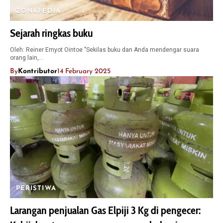
ZONAPEDIA
Sejarah ringkas buku
Oleh: Reiner Emyot Ointoe "Sekilas buku dan Anda mendengar suara
orang lain,…
By
Kontributor
14 February 2025
PERISTIWA
Larangan penjualan Gas Elpiji 3 Kg di pengecer: