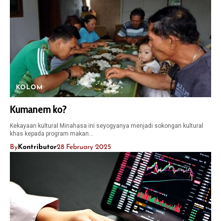
KOLOM
Kumanem ko?
Kekayaan kultural Minahasa ini seyogyanya menjadi sokongan kultural
khas kepada program makan…
By
Kontributor
28 February 2025