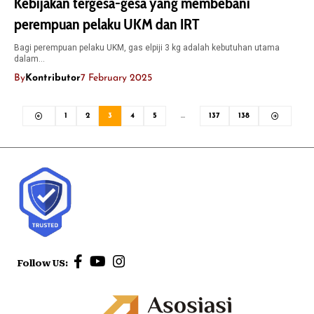
Kebijakan tergesa-gesa yang membebani
perempuan pelaku UKM dan IRT
Bagi perempuan pelaku UKM, gas elpiji 3 kg adalah kebutuhan utama
dalam…
By
Kontributor
7 February 2025
1
2
3
4
5
…
137
138
Follow US: