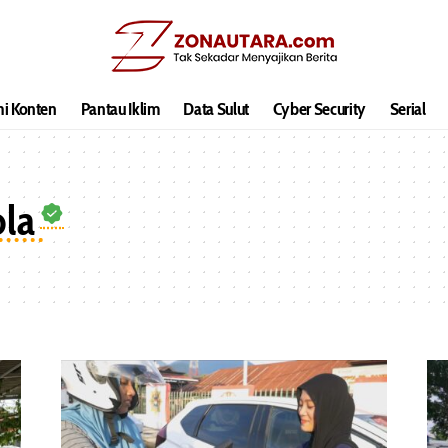
hi Konten
Pantau Iklim
Data Sulut
Cyber Security
Serial
ola