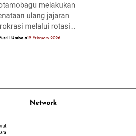
otamobagu melakukan
enataan ulang jajaran
irokrasi melalui rotasi…
Yusril Umbola
12 February 2026
Network
PANTAU24.COM
rat,
TENTANGPUAN.COM
ara
TERASMANADO.COM