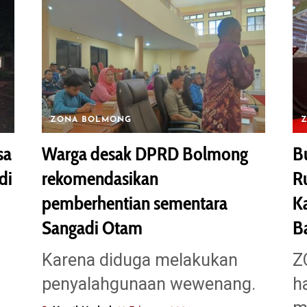
ZONA BOLMONG
Z
sa
Warga desak DPRD Bolmong
Bu
di
rekomendasikan
R
pemberhentian sementara
K
Sangadi Otam
B
Karena diduga melakukan
Z
penyalahgunaan wewenang.
h