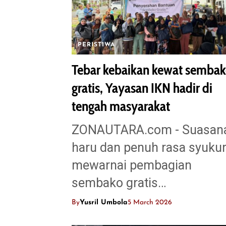
PERISTIWA
Tebar kebaikan kewat semba
gratis, Yayasan IKN hadir di
tengah masyarakat
ZONAUTARA.com - ‎Suasan
haru dan penuh rasa syuku
mewarnai pembagian
sembako gratis…
By
Yusril Umbola
5 March 2026