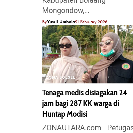
Kabupaten Bolaang
Mongondow,…
By
Yusril Umbola
21 February 2026
ZONA BOLSEL
Tenaga medis disiagakan 24
jam bagi 287 KK warga di
Huntap Modisi
ZONAUTARA.com - Petuga