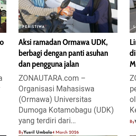
PERISTIWA
ko
Aksi ramadan Ormawa UDK,
Li
berbagi dengan panti asuhan
di
dan pengguna jalan
M
a
ZONAUTARA.com –
Z
r
Organisasi Mahasiswa
p
(Ormawa) Universitas
o
Dumoga Kotamobagu (UDK)
K
yang terdiri dari…
By
By
Yusril Umbola
4 March 2026