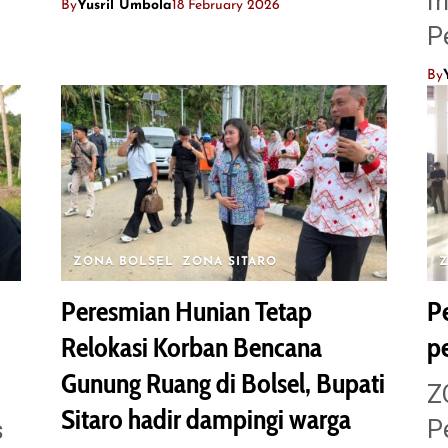
m
By
Yusril Umbola
18 February 2026
P
By
ZONA BOLSEL
ZONA SITARO
Peresmian Hunian Tetap
P
Relokasi Korban Bencana
pe
Gunung Ruang di Bolsel, Bupati
‎
Sitaro hadir dampingi warga
P
s