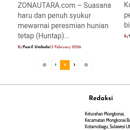
K
ZONAUTARA.com – Suasana
p
haru dan penuh syukur
b
mewarnai peresmian hunian
tetap (Huntap)…
By
By
Yusril Umbola
13 February 2026
1
2
3
Redaksi
REHAT
PERJALANAN
ARTIKEL
Kelurahan Mongkonai,
Kecamatan Mongkonai Ba
PERSONA
Kotamobagu, Sulawesi Ut