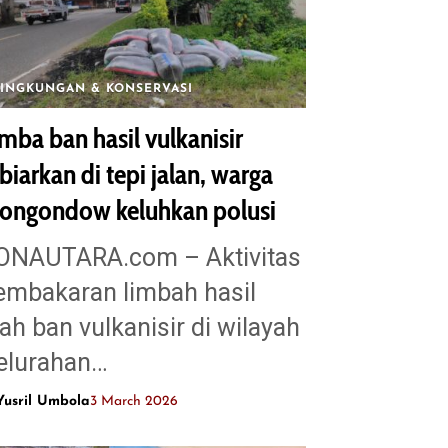
LINGKUNGAN & KONSERVASI
mba ban hasil vulkanisir
biarkan di tepi jalan, warga
ongondow keluhkan polusi
ONAUTARA.com – Aktivitas
embakaran limbah hasil
lah ban vulkanisir di wilayah
elurahan…
Yusril Umbola
3 March 2026