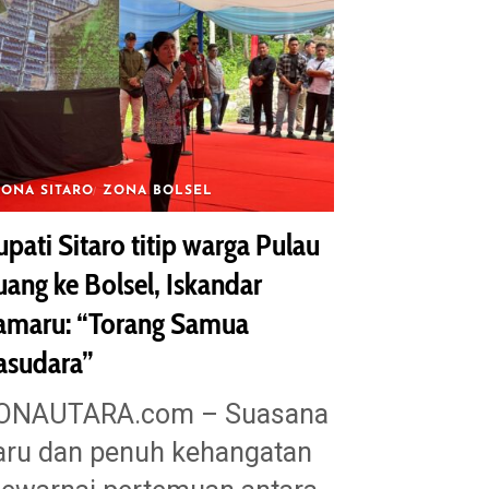
ONA SITARO
ZONA BOLSEL
pati Sitaro titip warga Pulau
uang ke Bolsel, Iskandar
amaru: “Torang Samua
asudara”
ONAUTARA.com – Suasana
aru dan penuh kehangatan