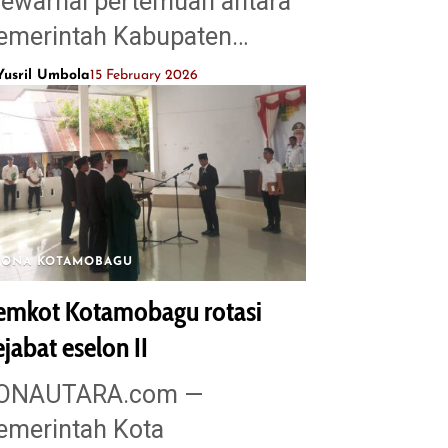
ewarnai pertemuan antara
emerintah Kabupaten…
Yusril Umbola
15 February 2026
ZONA KOTAMOBAGU
emkot Kotamobagu rotasi
jabat eselon II
ZONAUTARA.com —
emerintah Kota