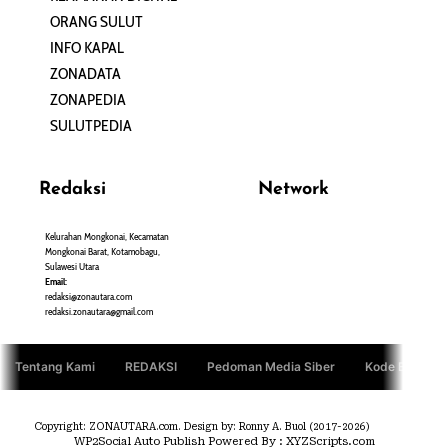
ORANG SULUT
INFO KAPAL
ZONADATA
ZONAPEDIA
SULUTPEDIA
Redaksi
Network
Kelurahan Mongkonai, Kecamatan
PANTAU24.COM
Mongkonai Barat, Kotamobagu,
TENTANGPUAN.COM
Sulawesi Utara
TERASMANADO.COM
Email:
KELASBELAJAR.ORG
redaksi@zonautara.com
redaksi.zonautara@gmail.com
Tentang Kami
REDAKSI
Pedoman Media Siber
Kode Etik Jurn
Copyright: ZONAUTARA.com. Design by: Ronny A. Buol (2017-2026)
WP2Social Auto Publish
Powered By :
XYZScripts.com