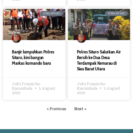
ZONA SITARO
ZONA SITARO
Banjir lumpuhkan Polres
Polres Sitaro Salurkan Air
Sitaro, kini bangun
Bersih ke Dua Desa
Markas komando baru
Terdampak Kemarau di
Siau Barat Utara
Jufri Fransicho
Jufri Fransicho
Kasumbala
5 August
Kasumbala
5 August
2026
2026
« Previous
Next »