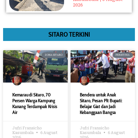
2026
SITARO TERKINI
ZONA SITARO
PERISTIWA
Kemarau di Sitaro, 70
Bendera untuk Anak
Persen Warga Kampung
Sitaro, Pesan Plt Bupati:
Kanang Terdampak Krisis
Belajar Giat dan Jadi
Air
Kebanggaan Bangsa
Jufri Fransicho
Jufri Fransicho
Kasumbala
6 August
Kasumbala
6 August
2026
2026