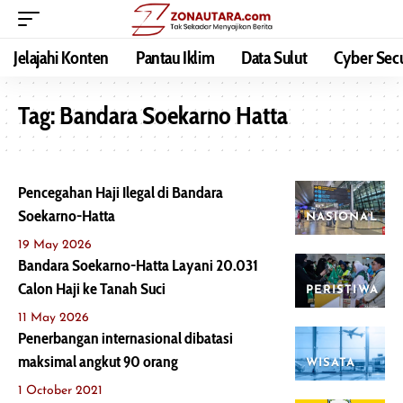
Jelajahi Konten
Pantau Iklim
Data Sulut
Cyber Secu
Tag:
Bandara Soekarno Hatta
Pencegahan Haji Ilegal di Bandara
Soekarno-Hatta
NASIONAL
19 May 2026
Bandara Soekarno-Hatta Layani 20.031
Calon Haji ke Tanah Suci
PERISTIWA
11 May 2026
Penerbangan internasional dibatasi
maksimal angkut 90 orang
WISATA
1 October 2021