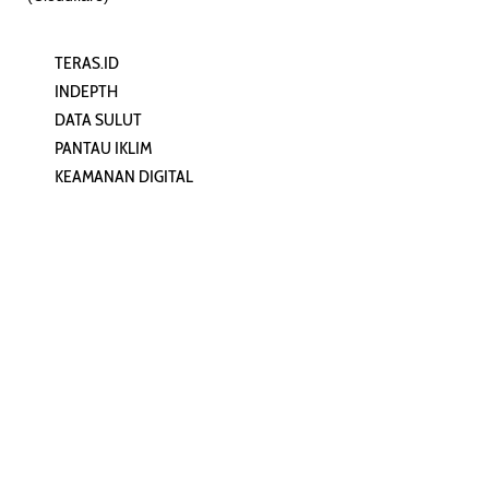
TERAS.ID
REHAT
INDEPTH
PERJALANAN
DATA SULUT
ARTIKEL
PANTAU IKLIM
PERSONA
KEAMANAN DIGITAL
ORANG SULUT
INFO KAPAL
ZONADATA
ZONAPEDIA
SULUTPEDIA
Redaksi
Network
Kelurahan Mongkonai, Kecamatan
PANTAU24.COM
Mongkonai Barat, Kotamobagu,
TENTANGPUAN.COM
Sulawesi Utara
TERASMANADO.COM
Email: