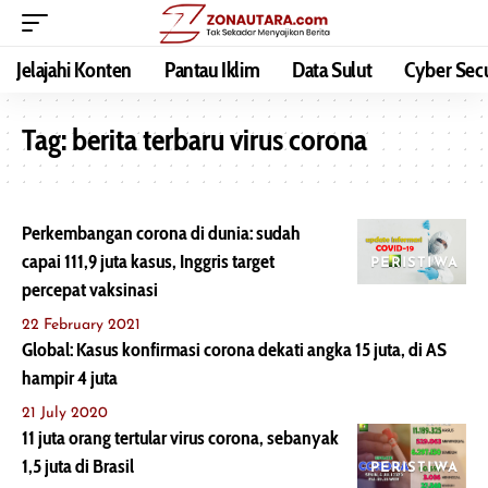
Jelajahi Konten
Pantau Iklim
Data Sulut
Cyber Secu
Tag:
berita terbaru virus corona
Perkembangan corona di dunia: sudah
capai 111,9 juta kasus, Inggris target
PERISTIWA
percepat vaksinasi
22 February 2021
Global: Kasus konfirmasi corona dekati angka 15 juta, di AS
hampir 4 juta
21 July 2020
11 juta orang tertular virus corona, sebanyak
1,5 juta di Brasil
PERISTIWA