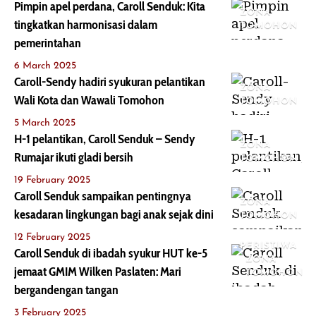
Pimpin apel perdana, Caroll Senduk: Kita
ZONA
tingkatkan harmonisasi dalam
TOMOHON
pemerintahan
6 March 2025
Caroll-Sendy hadiri syukuran pelantikan
ZONA
Wali Kota dan Wawali Tomohon
TOMOHON
5 March 2025
H-1 pelantikan, Caroll Senduk – Sendy
ZONA
Rumajar ikuti gladi bersih
TOMOHON
19 February 2025
Caroll Senduk sampaikan pentingnya
ZONA
kesadaran lingkungan bagi anak sejak dini
TOMOHON
12 February 2025
PERISTIWA
Caroll Senduk di ibadah syukur HUT ke-5
ZONA
jemaat GMIM Wilken Paslaten: Mari
TOMOHON
bergandengan tangan
3 February 2025