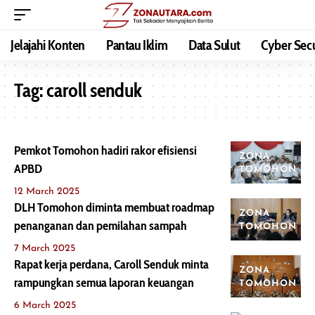
Jelajahi Konten
Pantau Iklim
Data Sulut
Cyber Secu
Tag:
caroll senduk
Pemkot Tomohon hadiri rakor efisiensi
ZONA
APBD
TOMOHON
12 March 2025
DLH Tomohon diminta membuat roadmap
ZONA
penanganan dan pemilahan sampah
TOMOHON
7 March 2025
Rapat kerja perdana, Caroll Senduk minta
ZONA
rampungkan semua laporan keuangan
TOMOHON
6 March 2025