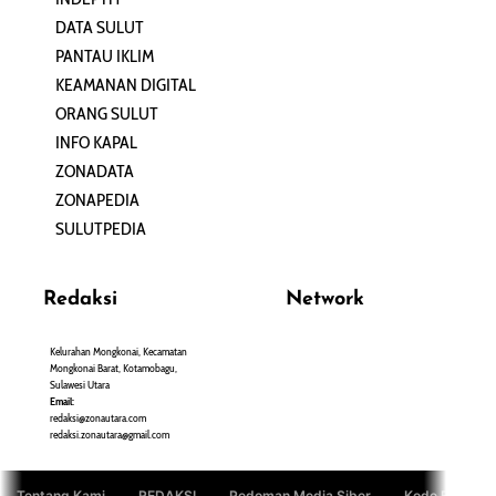
DATA SULUT
ARTIKEL
PANTAU IKLIM
PERSONA
KEAMANAN DIGITAL
ORANG SULUT
INFO KAPAL
ZONADATA
ZONAPEDIA
SULUTPEDIA
Redaksi
Network
Kelurahan Mongkonai, Kecamatan
PANTAU24.COM
Mongkonai Barat, Kotamobagu,
TENTANGPUAN.COM
Sulawesi Utara
TERASMANADO.COM
Email:
KELASBELAJAR.ORG
redaksi@zonautara.com
redaksi.zonautara@gmail.com
Tentang Kami
REDAKSI
Pedoman Media Siber
Kode Etik Jurn