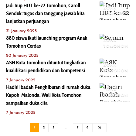
Jadi Irup HUT ke-22 Tomohon, Caroll
ZONA
Senduk: tugas dan tanggung jawab kita
TOMOHON
lanjutkan perjuangan
31 January 2025
880 siswa ikuti launching program Anak
ZONA
Tomohon Cerdas
TOMOHON
20 January 2025
ASN Kota Tomohon dituntut tingkatkan
ZONA
kualifikasi pendidikan dan kompetensi
TOMOHON
7 January 2025
Hadiri ibadah Penghiburan di rumah duka
ZONA
Kapoh-Malonda, Wali Kota Tomohon
TOMOHON
sampaikan duka cita
7 January 2025
1
2
3
…
7
8