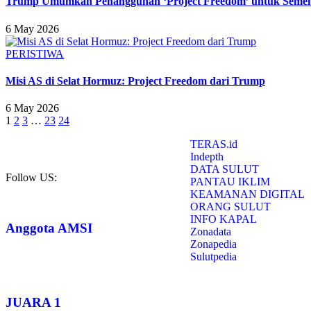
Trump Umumkan Penangguhan ‘Project Freedom’ untuk Seme
6 May 2026
PERISTIWA
Misi AS di Selat Hormuz: Project Freedom dari Trump
6 May 2026
1
2
3
…
23
24
TERAS.id
Indepth
DATA SULUT
Follow US:
PANTAU IKLIM
KEAMANAN DIGITAL
ORANG SULUT
INFO KAPAL
Anggota AMSI
Zonadata
Zonapedia
Sulutpedia
JUARA 1