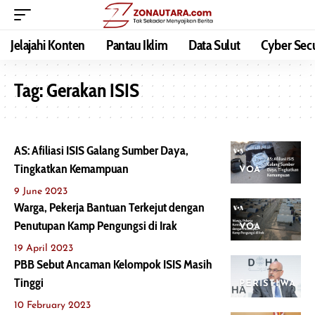
Jelajahi Konten
Pantau Iklim
Data Sulut
Cyber Secu
Tag:
Gerakan ISIS
AS: Afiliasi ISIS Galang Sumber Daya,
Tingkatkan Kemampuan
VOA
9 June 2023
Warga, Pekerja Bantuan Terkejut dengan
Penutupan Kamp Pengungsi di Irak
VOA
19 April 2023
PBB Sebut Ancaman Kelompok ISIS Masih
Tinggi
PERISTIWA
10 February 2023