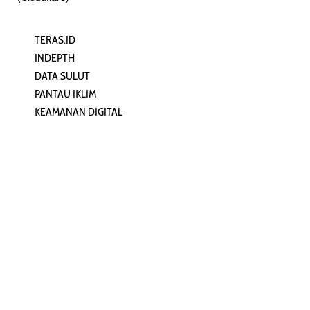
TERAS.ID
REHAT
INDEPTH
PERJALANAN
DATA SULUT
ARTIKEL
PANTAU IKLIM
PERSONA
KEAMANAN DIGITAL
ORANG SULUT
INFO KAPAL
ZONADATA
ZONAPEDIA
SULUTPEDIA
Redaksi
Network
Kelurahan Mongkonai, Kecamatan
PANTAU24.COM
Mongkonai Barat, Kotamobagu,
TENTANGPUAN.COM
Sulawesi Utara
TERASMANADO.COM
Email: