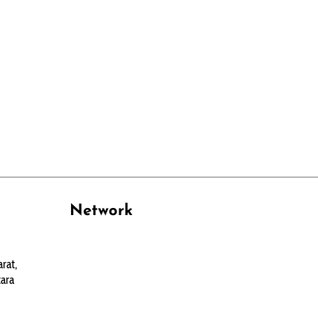
Network
PANTAU24.COM
rat,
TENTANGPUAN.COM
ara
TERASMANADO.COM
KELASBELAJAR.ORG