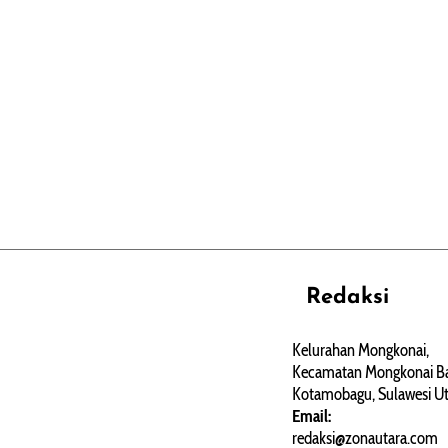
Redaksi
REHAT
PERJALANAN
ARTIKEL
Kelurahan Mongkonai,
Kecamatan Mongkonai Ba
PERSONA
Kotamobagu, Sulawesi Ut
Email:
redaksi@zonautara.com