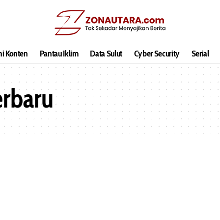
hi Konten
Pantau Iklim
Data Sulut
Cyber Security
Serial
erbaru