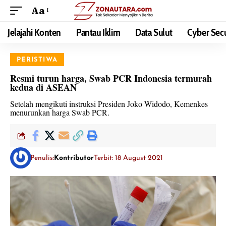
Aa
Jelajahi Konten
Pantau Iklim
Data Sulut
Cyber Secu
PERISTIWA
Resmi turun harga, Swab PCR Indonesia termurah
kedua di ASEAN
Setelah mengikuti instruksi Presiden Joko Widodo, Kemenkes
menurunkan harga Swab PCR.
Penulis:
Kontributor
Terbit: 18 August 2021