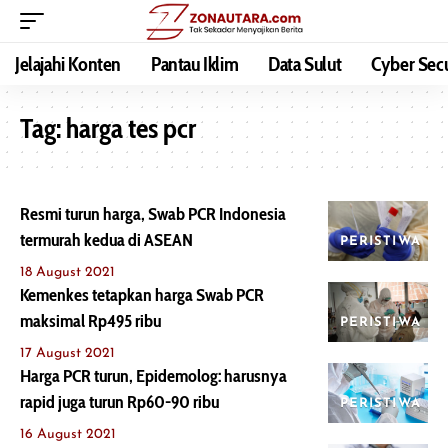
Jelajahi Konten
Pantau Iklim
Data Sulut
Cyber Secu
Tag:
harga tes pcr
Resmi turun harga, Swab PCR Indonesia
termurah kedua di ASEAN
PERISTIWA
18 August 2021
Kemenkes tetapkan harga Swab PCR
maksimal Rp495 ribu
PERISTIWA
17 August 2021
Harga PCR turun, Epidemolog: harusnya
rapid juga turun Rp60-90 ribu
PERISTIWA
16 August 2021