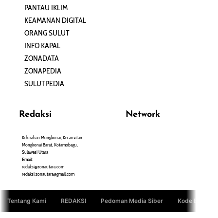
PANTAU IKLIM
PERSONA
KEAMANAN DIGITAL
ORANG SULUT
INFO KAPAL
ZONADATA
ZONAPEDIA
SULUTPEDIA
Redaksi
Network
Kelurahan Mongkonai, Kecamatan
PANTAU24.COM
Mongkonai Barat, Kotamobagu,
TENTANGPUAN.COM
Sulawesi Utara
TERASMANADO.COM
Email:
KELASBELAJAR.ORG
redaksi@zonautara.com
redaksi.zonautara@gmail.com
Tentang Kami
REDAKSI
Pedoman Media Siber
Kode Etik Jurn