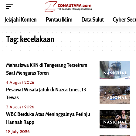
Jelajahi Konten
Pantau Iklim
Data Sulut
Cyber Secu
Tag:
kecelakaan
Mahasiswa KKN di Tangerang Tersetrum
Saat Menguras Toren
NASIONAL
4 August 2026
Pesawat Wisata Jatuh di Nazca Lines, 13
Tewas
NASIONAL
3 August 2026
WBC Berduka Atas Meninggalnya Petinju
Hannah Rapp
NASIONAL
19 July 2026