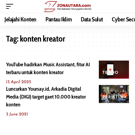
Jelajahi Konten
Pantau Iklim
Data Sulut
Cyber Secu
Tag:
konten kreator
YouTube hadirkan Music Assistant, fitur AI
terbaru untuk konten kreator
TEKNO
13 April 2025
Luncurkan Yoursay.id, Arkadia Digital
Media (DIGI) target gaet 10.000 kreator
PERISTIWA
konten
3 June 2021