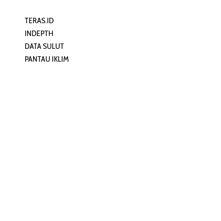
TERAS.ID
REHAT
INDEPTH
PERJALANAN
DATA SULUT
ARTIKEL
PANTAU IKLIM
PERSONA
KEAMANAN DIGITAL
ORANG SULUT
INFO KAPAL
ZONADATA
ZONAPEDIA
SULUTPEDIA
Redaksi
Network
Kelurahan Mongkonai, Kecamatan
PANTAU24.COM
Mongkonai Barat, Kotamobagu,
TENTANGPUAN.COM
Sulawesi Utara
TERASMANADO.COM
Email:
KELASBELAJAR.ORG
redaksi@zonautara.com